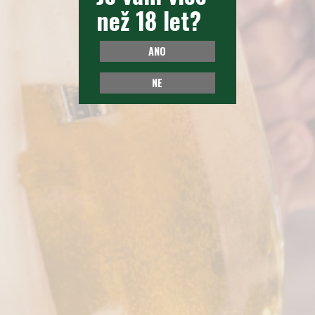
než 18 let?
než 18 let?
ANO
ANO
NE
NE