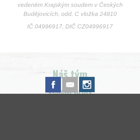
vedeném Krajským soudem v Českých
Budějovicích, odd. C vložka 24810
IČ 04996917,
DIČ CZ04996917
Náš tým
Vedení firmy
Milan Houška
jednatel
milan.houska@
pivovar-kamenice.cz