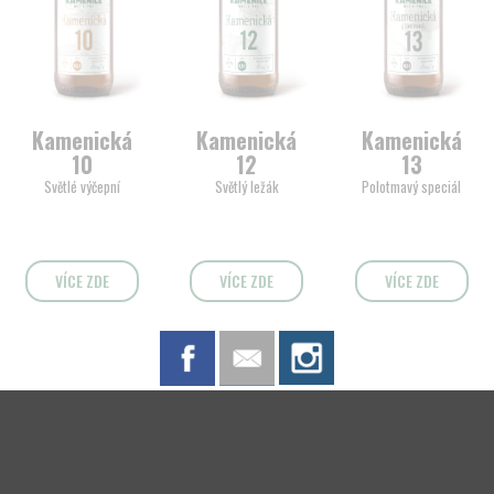
Kamenická
Kamenická
Kamenická
10
12
13
Světlé výčepní
Světlý ležák
Polotmavý speciál
VÍCE ZDE
VÍCE ZDE
VÍCE ZDE