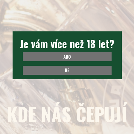
Je vám více než 18 let?
Je vám více než 18 let?
ANO
ANO
NE
NE
KDE NÁS ČEPUJÍ