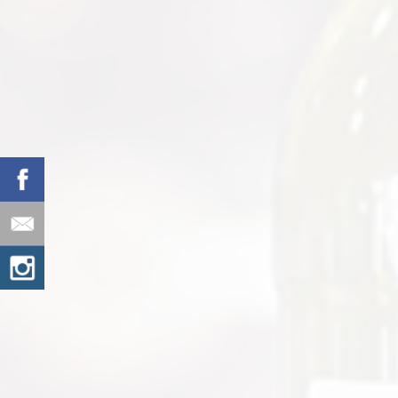
C
Hledáme 