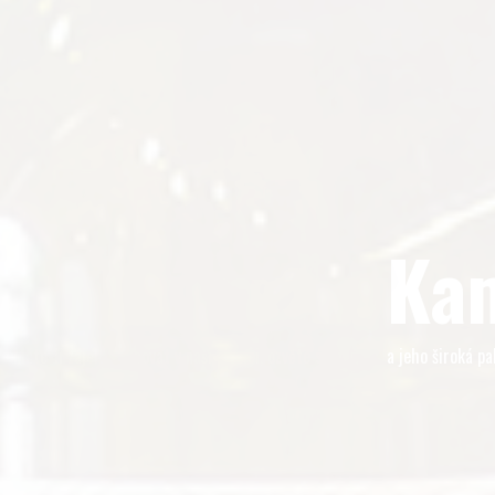
hcete s námi sp
Hledáme kucha
Kam
zaměstnance do pivovarské restaurace!
Máte-li zájem pracovat v naší pivnici, ozvěte se nám!
a jeho široká pa