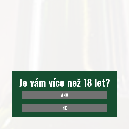
Je vám více než 18 let?
Je vám více než 18 let?
ANO
ANO
NE
NE