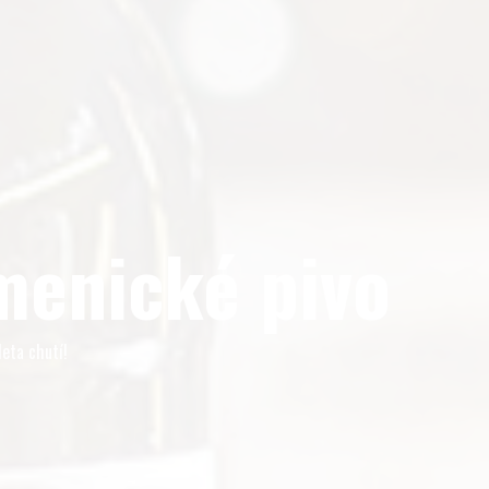
olupracovat?
ře a výčepní
enické pivo
leta chutí!